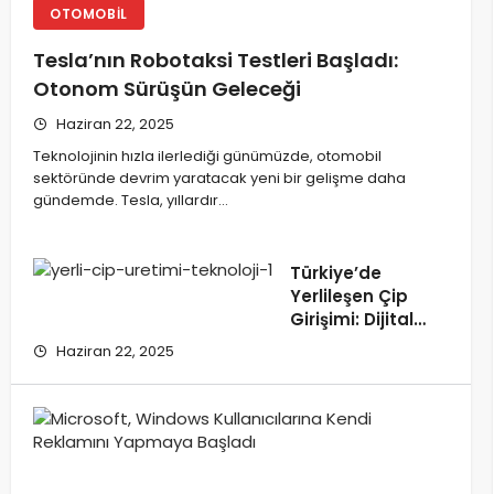
OTOMOBIL
Tesla’nın Robotaksi Testleri Başladı:
Otonom Sürüşün Geleceği
Haziran 22, 2025
Teknolojinin hızla ilerlediği günümüzde, otomobil
sektöründe devrim yaratacak yeni bir gelişme daha
gündemde. Tesla, yıllardır…
Türkiye’de
Yerlileşen Çip
Girişimi: Dijital
Bağımsızlık
Haziran 22, 2025
Yolunda Atılan
Adımlar
Micro
Wind
Kulla
Kend