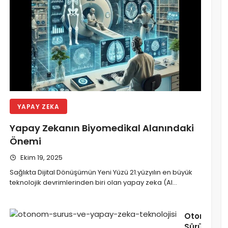
YAPAY ZEKA
Yapay Zekanın Biyomedikal Alanındaki
Önemi
Ekim 19, 2025
Sağlıkta Dijital Dönüşümün Yeni Yüzü 21.yüzyılın en büyük
teknolojik devrimlerinden biri olan yapay zeka (AI…
soft,
ows
Otonom
nıcılarına
Sürüş
i