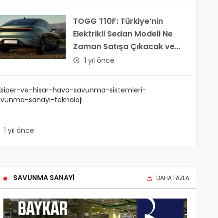
TOMOBIL
TOGG T10F: Türkiye’nin
Elektrikli Sedan Modeli Ne
OGG T10F: Türkiye’nin Elektrik
Zaman Satışa Çıkacak ve
aman Satışa Çıkacak ve Fiyat
Fiyatı Ne Olacak?
1 yıl önce
emmuz 6, 2025
SİPER
ve
HİSAR
Hava
1 yıl önce
Savun
Sistemle
Türkiye’
SAVUNMA SANAYİ
DAHA FAZLA
Güçlü
Savun
Yatırıml