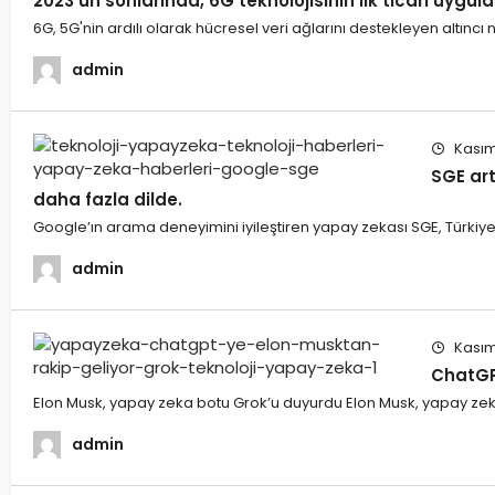
2023’ün sonlarında, 6G teknolojisinin ilk ticari uygu
6G, 5G'nin ardılı olarak hücresel veri ağlarını destekleyen altıncı n
admin
Kasım
SGE art
daha fazla dilde.
Google’ın arama deneyimini iyileştiren yapay zekası SGE, Türkiy
admin
Kasım
ChatGP
Elon Musk, yapay zeka botu Grok’u duyurdu Elon Musk, yapay zek
admin