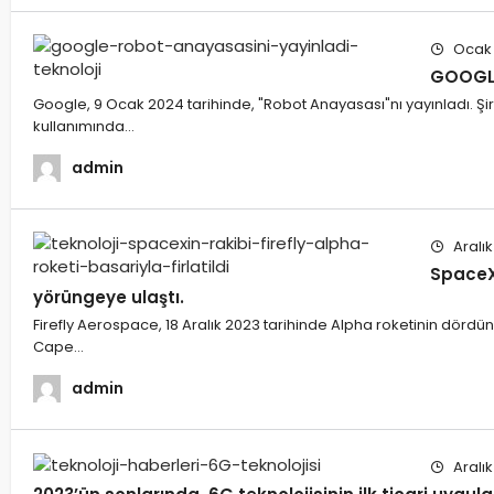
Ocak 
GOOGLE
Google, 9 Ocak 2024 tarihinde, "Robot Anayasası"nı yayınladı. Şirk
kullanımında…
admin
Aralık
SpaceX’
yörüngeye ulaştı.
Firefly Aerospace, 18 Aralık 2023 tarihinde Alpha roketinin dördüncü 
Cape…
admin
Aralık