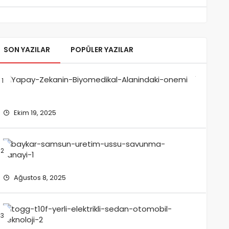
SON YAZILAR
POPÜLER YAZILAR
Yapay
Zekanın
Biyomed
Alanınd
Ekim 19, 2025
Önemi
BAYKAR
Anadolu
İlk
Üretim
Ağustos 8, 2025
Üssünü
Samsun
Kuruyor
TOGG
T10F: