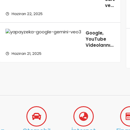
ve
amını
Yapay
maya
Haziran 22, 2025
Zeka:
adı
Geleceği
Şekillendir
Google,
Teknolojile
YouTube
Videolarını
Yapay Zeka
Haziran 21, 2025
Eğitimi İçin
Kullanıyor