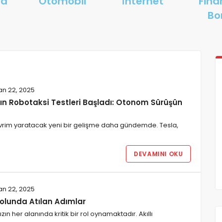
ma
Otomobil
İnternet
Fina
i
Bo
an 22, 2025
ın Robotaksi Testleri Başladı: Otonom Sürüşün
evrim yaratacak yeni bir gelişme daha gündemde. Tesla,
DEVAMINI OKU
an 22, 2025
 Yolunda Atılan Adımlar
n her alanında kritik bir rol oynamaktadır. Akıllı