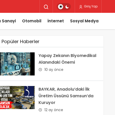
Giriş Yap
 Sanayi
Otomobil
İnternet
Sosyal Medya
Popüler Haberler
Yapay Zekanın Biyomedikal
Alanındaki Önemi
10 ay önce
BAYKAR, Anadolu’daki İlk
Üretim Üssünü Samsun’da
Kuruyor
12 ay önce