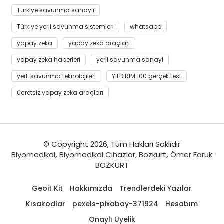
Türkiye savunma sanayii
Türkiye yerli savunma sistemleri
whatsapp
yapay zeka
yapay zeka araçları
yapay zeka haberleri
yerli savunma sanayi
yerli savunma teknolojileri
YILDIRIM 100 gerçek test
ücretsiz yapay zeka araçları
© Copyright 2026, Tüm Hakları Saklıdır
Biyomedikal
,
Biyomedikal Cihazlar,
Bozkurt
,
Ömer Faruk
BOZKURT
Geoit Kit
Hakkımızda
Trendlerdeki Yazılar
Kısakodlar
pexels-pixabay-371924
Hesabım
Onaylı Üyelik