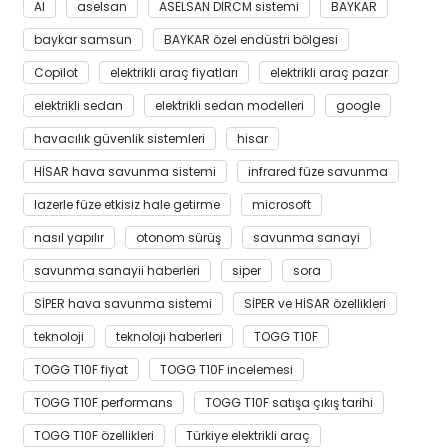
AI
aselsan
ASELSAN DIRCM sistemi
BAYKAR
baykar samsun
BAYKAR özel endüstri bölgesi
Copilot
elektrikli araç fiyatları
elektrikli araç pazar
elektrikli sedan
elektrikli sedan modelleri
google
havacılık güvenlik sistemleri
hisar
HİSAR hava savunma sistemi
infrared füze savunma
lazerle füze etkisiz hale getirme
microsoft
nasıl yapılır
otonom sürüş
savunma sanayi
savunma sanayii haberleri
siper
sora
SİPER hava savunma sistemi
SİPER ve HİSAR özellikleri
teknoloji
teknoloji haberleri
TOGG T10F
TOGG T10F fiyat
TOGG T10F incelemesi
TOGG T10F performans
TOGG T10F satışa çıkış tarihi
TOGG T10F özellikleri
Türkiye elektrikli araç