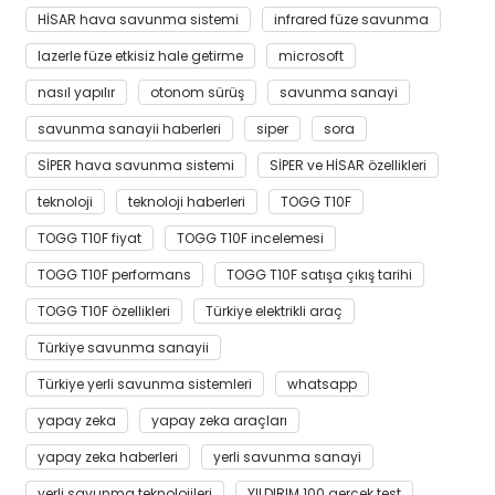
HİSAR hava savunma sistemi
infrared füze savunma
lazerle füze etkisiz hale getirme
microsoft
nasıl yapılır
otonom sürüş
savunma sanayi
savunma sanayii haberleri
siper
sora
SİPER hava savunma sistemi
SİPER ve HİSAR özellikleri
teknoloji
teknoloji haberleri
TOGG T10F
TOGG T10F fiyat
TOGG T10F incelemesi
TOGG T10F performans
TOGG T10F satışa çıkış tarihi
TOGG T10F özellikleri
Türkiye elektrikli araç
Türkiye savunma sanayii
Türkiye yerli savunma sistemleri
whatsapp
yapay zeka
yapay zeka araçları
yapay zeka haberleri
yerli savunma sanayi
yerli savunma teknolojileri
YILDIRIM 100 gerçek test