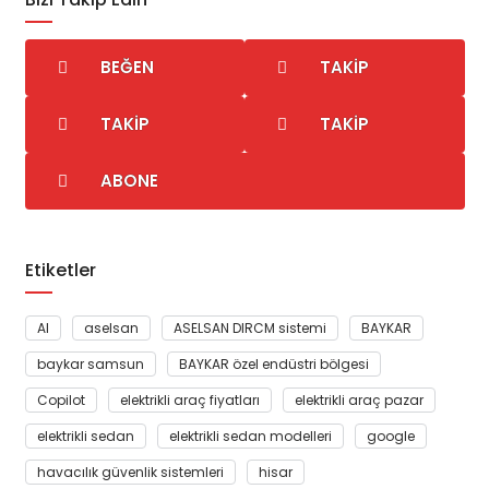
BEĞEN
TAKIP
TAKIP
TAKIP
ABONE
Etiketler
AI
aselsan
ASELSAN DIRCM sistemi
BAYKAR
baykar samsun
BAYKAR özel endüstri bölgesi
Copilot
elektrikli araç fiyatları
elektrikli araç pazar
elektrikli sedan
elektrikli sedan modelleri
google
havacılık güvenlik sistemleri
hisar