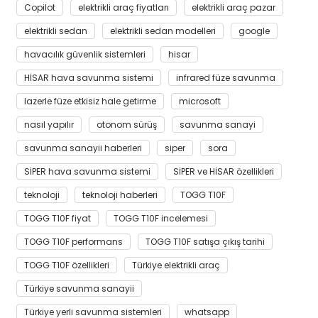
Copilot
elektrikli araç fiyatları
elektrikli araç pazar
elektrikli sedan
elektrikli sedan modelleri
google
havacılık güvenlik sistemleri
hisar
HİSAR hava savunma sistemi
infrared füze savunma
lazerle füze etkisiz hale getirme
microsoft
nasıl yapılır
otonom sürüş
savunma sanayi
savunma sanayii haberleri
siper
sora
SİPER hava savunma sistemi
SİPER ve HİSAR özellikleri
teknoloji
teknoloji haberleri
TOGG T10F
TOGG T10F fiyat
TOGG T10F incelemesi
TOGG T10F performans
TOGG T10F satışa çıkış tarihi
TOGG T10F özellikleri
Türkiye elektrikli araç
Türkiye savunma sanayii
Türkiye yerli savunma sistemleri
whatsapp