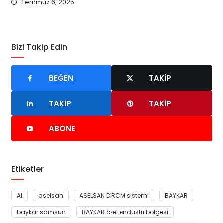
Temmuz 6, 2025
Bizi Takip Edin
BEĞEN
TAKIP
TAKIP
TAKIP
ABONE
Etiketler
AI
aselsan
ASELSAN DIRCM sistemi
BAYKAR
baykar samsun
BAYKAR özel endüstri bölgesi