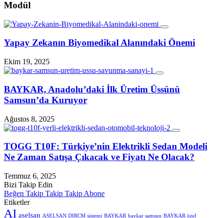
Modül
Yapay Zekanın Biyomedikal Alanındaki Önemi
Ekim 19, 2025
BAYKAR, Anadolu’daki İlk Üretim Üssünü
Samsun’da Kuruyor
Ağustos 8, 2025
TOGG T10F: Türkiye’nin Elektrikli Sedan Modeli
Ne Zaman Satışa Çıkacak ve Fiyatı Ne Olacak?
Temmuz 6, 2025
Bizi Takip Edin
Beğen
Takip
Takip
Takip
Abone
Etiketler
AI
aselsan
ASELSAN DIRCM sistemi
BAYKAR
baykar samsun
BAYKAR özel