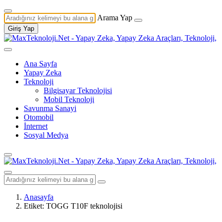
Arama Yap
Giriş Yap
Ana Sayfa
Yapay Zeka
Teknoloji
Bilgisayar Teknolojisi
Mobil Teknoloji
Savunma Sanayi
Otomobil
İnternet
Sosyal Medya
Anasayfa
Etiket: TOGG T10F teknolojisi