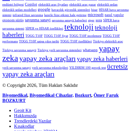
Copilot
endüstri bölgesi
elektrikli araç fiyatları
elektrikli araç pazar
elektrikli sedan
google
elektrikli sedan modelleri
havacılık güvenlik sistemleri
hisar
HİSAR hava savunma
microsoft
nasıl yapılır
sistemi
infrared füze savunma
lazerle füze etkisiz hale getirme
savunma sanayi
otonom sürüş
sora
savunma sanayii haberleri
siper
SİPER hava
teknoloji
teknoloji
savunma sistemi
SİPER ve HİSAR özellikleri
haberleri
TOGG T10F
TOGG T10F fiyat
TOGG T10F incelemesi
TOGG T10F
performans
TOGG T10F satışa çıkış tarihi
TOGG T10F özellikleri
Türkiye elektrikli araç
yapay
whatsapp
Türkiye savunma sanayii
Türkiye yerli savunma sistemleri
zeka
yapay zeka araçları
yapay zeka haberleri
ücretsiz
yerli savunma sanayi
yerli savunma teknolojileri
YILDIRIM 100 gerçek test
yapay zeka araçları
© Copyright 2026, Tüm Hakları Saklıdır
Biyomedikal
,
Biyomedikal Cihazlar,
Bozkurt
,
Ömer Faruk
BOZKURT
Geoit Kit
Hakkımızda
Trendlerdeki Yazılar
Kısakodlar