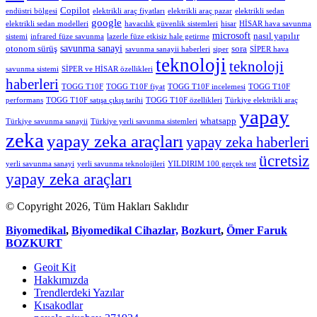
Copilot
endüstri bölgesi
elektrikli araç fiyatları
elektrikli araç pazar
elektrikli sedan
google
elektrikli sedan modelleri
havacılık güvenlik sistemleri
hisar
HİSAR hava savunma
microsoft
nasıl yapılır
sistemi
infrared füze savunma
lazerle füze etkisiz hale getirme
savunma sanayi
otonom sürüş
sora
savunma sanayii haberleri
siper
SİPER hava
teknoloji
teknoloji
savunma sistemi
SİPER ve HİSAR özellikleri
haberleri
TOGG T10F
TOGG T10F fiyat
TOGG T10F incelemesi
TOGG T10F
performans
TOGG T10F satışa çıkış tarihi
TOGG T10F özellikleri
Türkiye elektrikli araç
yapay
whatsapp
Türkiye savunma sanayii
Türkiye yerli savunma sistemleri
zeka
yapay zeka araçları
yapay zeka haberleri
ücretsiz
yerli savunma sanayi
yerli savunma teknolojileri
YILDIRIM 100 gerçek test
yapay zeka araçları
© Copyright 2026, Tüm Hakları Saklıdır
Biyomedikal
,
Biyomedikal Cihazlar,
Bozkurt
,
Ömer Faruk
BOZKURT
Geoit Kit
Hakkımızda
Trendlerdeki Yazılar
Kısakodlar