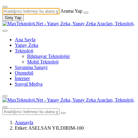
Arama Yap
Giriş Yap
Ana Sayfa
Yapay Zeka
Teknoloji
Bilgisayar Teknolojisi
Mobil Teknoloji
Savunma Sanayi
Otomobil
İnternet
Sosyal Medya
Anasayfa
Etiket: ASELSAN YILDIRIM-100