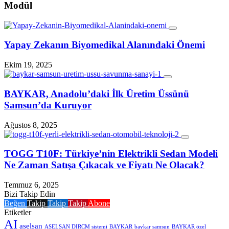
Modül
Yapay Zekanın Biyomedikal Alanındaki Önemi
Ekim 19, 2025
BAYKAR, Anadolu’daki İlk Üretim Üssünü
Samsun’da Kuruyor
Ağustos 8, 2025
TOGG T10F: Türkiye’nin Elektrikli Sedan Modeli
Ne Zaman Satışa Çıkacak ve Fiyatı Ne Olacak?
Temmuz 6, 2025
Bizi Takip Edin
Beğen
Takip
Takip
Takip
Abone
Etiketler
AI
aselsan
ASELSAN DIRCM sistemi
BAYKAR
baykar samsun
BAYKAR özel