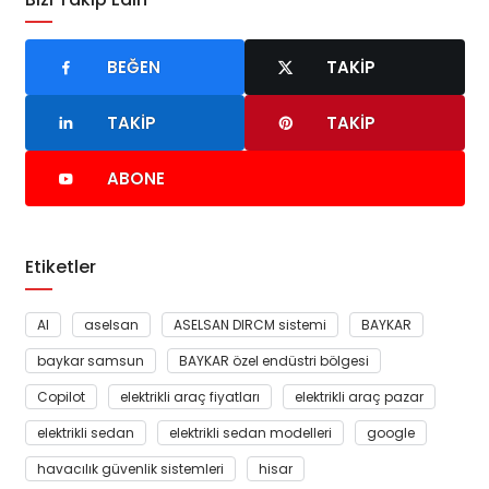
BEĞEN
TAKIP
TAKIP
TAKIP
ABONE
Etiketler
AI
aselsan
ASELSAN DIRCM sistemi
BAYKAR
baykar samsun
BAYKAR özel endüstri bölgesi
Copilot
elektrikli araç fiyatları
elektrikli araç pazar
elektrikli sedan
elektrikli sedan modelleri
google
havacılık güvenlik sistemleri
hisar