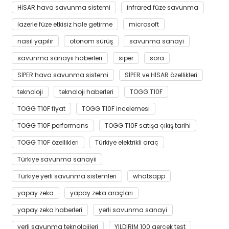
HİSAR hava savunma sistemi
infrared füze savunma
lazerle füze etkisiz hale getirme
microsoft
nasıl yapılır
otonom sürüş
savunma sanayi
savunma sanayii haberleri
siper
sora
SİPER hava savunma sistemi
SİPER ve HİSAR özellikleri
teknoloji
teknoloji haberleri
TOGG T10F
TOGG T10F fiyat
TOGG T10F incelemesi
TOGG T10F performans
TOGG T10F satışa çıkış tarihi
TOGG T10F özellikleri
Türkiye elektrikli araç
Türkiye savunma sanayii
Türkiye yerli savunma sistemleri
whatsapp
yapay zeka
yapay zeka araçları
yapay zeka haberleri
yerli savunma sanayi
yerli savunma teknolojileri
YILDIRIM 100 gerçek test