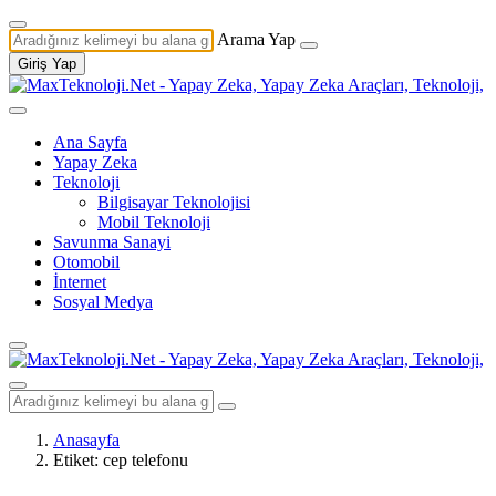
Arama Yap
Giriş Yap
Ana Sayfa
Yapay Zeka
Teknoloji
Bilgisayar Teknolojisi
Mobil Teknoloji
Savunma Sanayi
Otomobil
İnternet
Sosyal Medya
Anasayfa
Etiket: cep telefonu