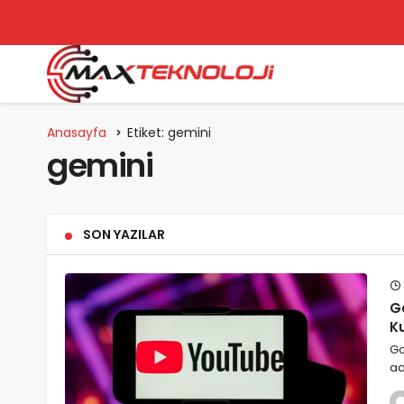
Anasayfa
Etiket: gemini
gemini
SON YAZILAR
G
Ku
Go
ad