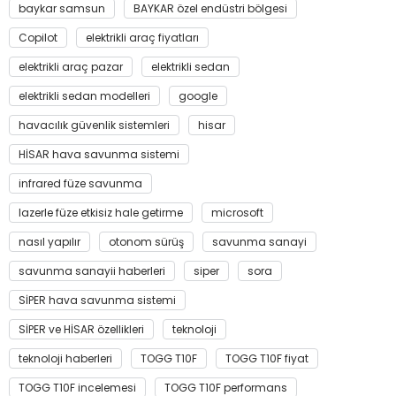
baykar samsun
BAYKAR özel endüstri bölgesi
Copilot
elektrikli araç fiyatları
elektrikli araç pazar
elektrikli sedan
elektrikli sedan modelleri
google
havacılık güvenlik sistemleri
hisar
HİSAR hava savunma sistemi
infrared füze savunma
lazerle füze etkisiz hale getirme
microsoft
nasıl yapılır
otonom sürüş
savunma sanayi
savunma sanayii haberleri
siper
sora
SİPER hava savunma sistemi
SİPER ve HİSAR özellikleri
teknoloji
teknoloji haberleri
TOGG T10F
TOGG T10F fiyat
TOGG T10F incelemesi
TOGG T10F performans