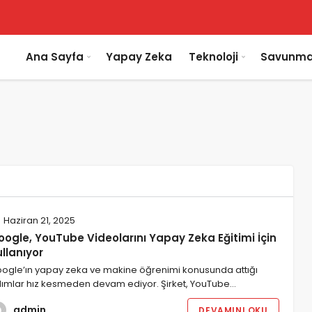
Ana Sayfa
Yapay Zeka
Teknoloji
Savunma
Haziran 21, 2025
oogle, YouTube Videolarını Yapay Zeka Eğitimi İçin
llanıyor
ogle’ın yapay zeka ve makine öğrenimi konusunda attığı
ımlar hız kesmeden devam ediyor. Şirket, YouTube…
admin
DEVAMINI OKU