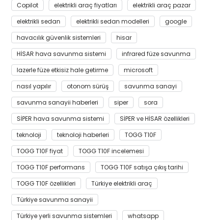
Copilot
elektrikli araç fiyatları
elektrikli araç pazar
elektrikli sedan
elektrikli sedan modelleri
google
havacılık güvenlik sistemleri
hisar
HİSAR hava savunma sistemi
infrared füze savunma
lazerle füze etkisiz hale getirme
microsoft
nasıl yapılır
otonom sürüş
savunma sanayi
savunma sanayii haberleri
siper
sora
SİPER hava savunma sistemi
SİPER ve HİSAR özellikleri
teknoloji
teknoloji haberleri
TOGG T10F
TOGG T10F fiyat
TOGG T10F incelemesi
TOGG T10F performans
TOGG T10F satışa çıkış tarihi
TOGG T10F özellikleri
Türkiye elektrikli araç
Türkiye savunma sanayii
Türkiye yerli savunma sistemleri
whatsapp