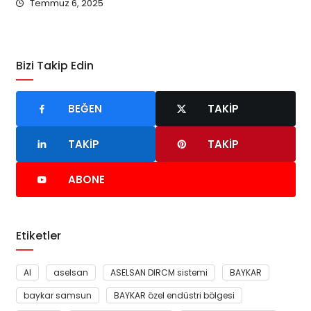
Temmuz 6, 2025
Bizi Takip Edin
BEĞEN
TAKIP
TAKIP
TAKIP
ABONE
Etiketler
AI
aselsan
ASELSAN DIRCM sistemi
BAYKAR
baykar samsun
BAYKAR özel endüstri bölgesi