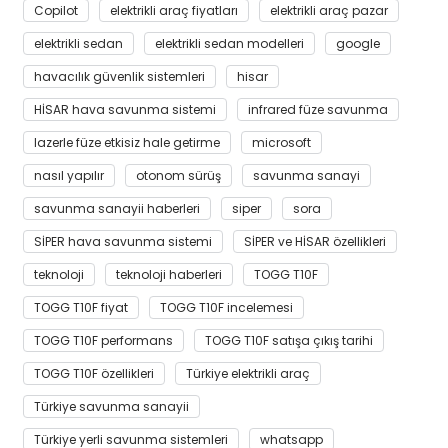
Copilot
elektrikli araç fiyatları
elektrikli araç pazar
elektrikli sedan
elektrikli sedan modelleri
google
havacılık güvenlik sistemleri
hisar
HİSAR hava savunma sistemi
infrared füze savunma
lazerle füze etkisiz hale getirme
microsoft
nasıl yapılır
otonom sürüş
savunma sanayi
savunma sanayii haberleri
siper
sora
SİPER hava savunma sistemi
SİPER ve HİSAR özellikleri
teknoloji
teknoloji haberleri
TOGG T10F
TOGG T10F fiyat
TOGG T10F incelemesi
TOGG T10F performans
TOGG T10F satışa çıkış tarihi
TOGG T10F özellikleri
Türkiye elektrikli araç
Türkiye savunma sanayii
Türkiye yerli savunma sistemleri
whatsapp