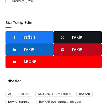
Temmuz 6, 2025
Bizi Takip Edin
BEĞEN
TAKIP
TAKIP
TAKIP
ABONE
Etiketler
AI
aselsan
ASELSAN DIRCM sistemi
BAYKAR
baykar samsun
BAYKAR özel endüstri bölgesi