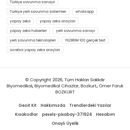
Türkiye savunma sanayii
Türkiye yerli savunma sistemleri
whatsapp
yapay zeka
yapay zeka araçları
yapay zeka haberleri
yerli savunma sanayi
yerli savunma teknolojileri
YILDIRIM 100 gerçek test
ücretsiz yapay zeka araçları
© Copyright 2026, Tüm Hakları Saklıdır
Biyomedikal
,
Biyomedikal Cihazlar,
Bozkurt
,
Ömer Faruk
BOZKURT
Geoit Kit
Hakkımızda
Trendlerdeki Yazılar
Kısakodlar
pexels-pixabay-371924
Hesabım
Onaylı Üyelik