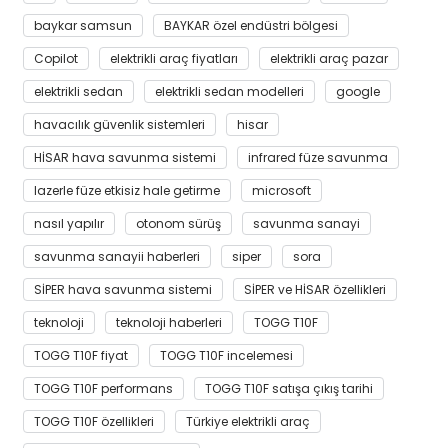
baykar samsun
BAYKAR özel endüstri bölgesi
Copilot
elektrikli araç fiyatları
elektrikli araç pazar
elektrikli sedan
elektrikli sedan modelleri
google
havacılık güvenlik sistemleri
hisar
HİSAR hava savunma sistemi
infrared füze savunma
lazerle füze etkisiz hale getirme
microsoft
nasıl yapılır
otonom sürüş
savunma sanayi
savunma sanayii haberleri
siper
sora
SİPER hava savunma sistemi
SİPER ve HİSAR özellikleri
teknoloji
teknoloji haberleri
TOGG T10F
TOGG T10F fiyat
TOGG T10F incelemesi
TOGG T10F performans
TOGG T10F satışa çıkış tarihi
TOGG T10F özellikleri
Türkiye elektrikli araç