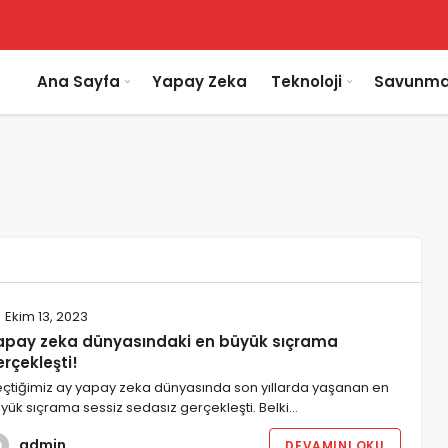
Ana Sayfa
Yapay Zeka
Teknoloji
Savunma
Ekim 13, 2023
apay zeka dünyasındaki en büyük sıçrama
rçekleşti!
çtiğimiz ay yapay zeka dünyasında son yıllarda yaşanan en
yük sıçrama sessiz sedasız gerçekleşti. Belki…
admin
DEVAMINI OKU