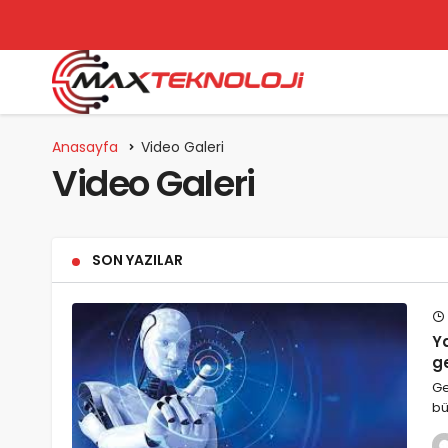
Anasayfa
Video Galeri
Video Galeri
SON YAZILAR
Y
ge
Ge
bü