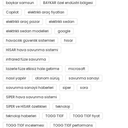
baykar samsun
BAYKAR özel endüstri bölgesi
Copilot
elektrikli araç fiyatları
elektrikli araç pazar
elektrikli sedan
elektrikli sedan modelleri
google
havacılık güvenlik sistemleri
hisar
HİSAR hava savunma sistemi
infrared füze savunma
lazerle füze etkisiz hale getirme
microsoft
nasıl yapılır
otonom sürüş
savunma sanayi
savunma sanayii haberleri
siper
sora
SİPER hava savunma sistemi
SİPER ve HİSAR özellikleri
teknoloji
teknoloji haberleri
TOGG T10F
TOGG T10F fiyat
TOGG T10F incelemesi
TOGG T10F performans