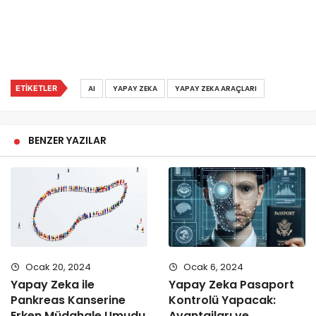
ETIKETLER
AI
YAPAY ZEKA
YAPAY ZEKA ARAÇLARI
BENZER YAZILAR
Ocak 20, 2024
Ocak 6, 2024
Yapay Zeka ile
Yapay Zeka Pasaport
Pankreas Kanserine
Kontrolü Yapacak:
Erken Müdahale Umudu
Avantajları ve