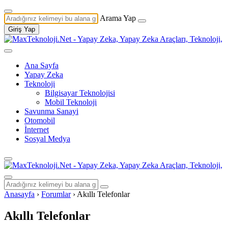
Arama Yap
Giriş Yap
Ana Sayfa
Yapay Zeka
Teknoloji
Bilgisayar Teknolojisi
Mobil Teknoloji
Savunma Sanayi
Otomobil
İnternet
Sosyal Medya
Anasayfa
›
Forumlar
›
Akıllı Telefonlar
Akıllı Telefonlar