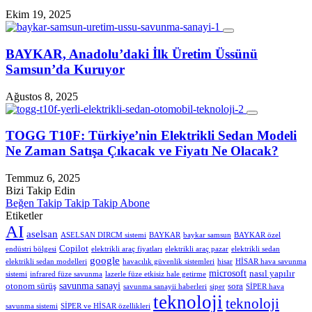
Ekim 19, 2025
BAYKAR, Anadolu’daki İlk Üretim Üssünü
Samsun’da Kuruyor
Ağustos 8, 2025
TOGG T10F: Türkiye’nin Elektrikli Sedan Modeli
Ne Zaman Satışa Çıkacak ve Fiyatı Ne Olacak?
Temmuz 6, 2025
Bizi Takip Edin
Beğen
Takip
Takip
Takip
Abone
Etiketler
AI
aselsan
ASELSAN DIRCM sistemi
BAYKAR
baykar samsun
BAYKAR özel
Copilot
endüstri bölgesi
elektrikli araç fiyatları
elektrikli araç pazar
elektrikli sedan
google
elektrikli sedan modelleri
havacılık güvenlik sistemleri
hisar
HİSAR hava savunma
microsoft
nasıl yapılır
sistemi
infrared füze savunma
lazerle füze etkisiz hale getirme
savunma sanayi
otonom sürüş
sora
savunma sanayii haberleri
siper
SİPER hava
teknoloji
teknoloji
savunma sistemi
SİPER ve HİSAR özellikleri