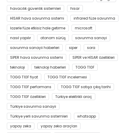
havacılık güvenlik sistemleri
hisar
HİSAR hava savunma sistemi
infrared füze savunma
lazerle füze etkisiz hale getirme
microsoft
nasıl yapılır
otonom sürüş
savunma sanayi
savunma sanayii haberleri
siper
sora
SİPER hava savunma sistemi
SİPER ve HİSAR özellikleri
teknoloji
teknoloji haberleri
TOGG T10F
TOGG T10F fiyat
TOGG T10F incelemesi
TOGG T10F performans
TOGG T10F satışa çıkış tarihi
TOGG T10F özellikleri
Türkiye elektrikli araç
Türkiye savunma sanayii
Türkiye yerli savunma sistemleri
whatsapp
yapay zeka
yapay zeka araçları