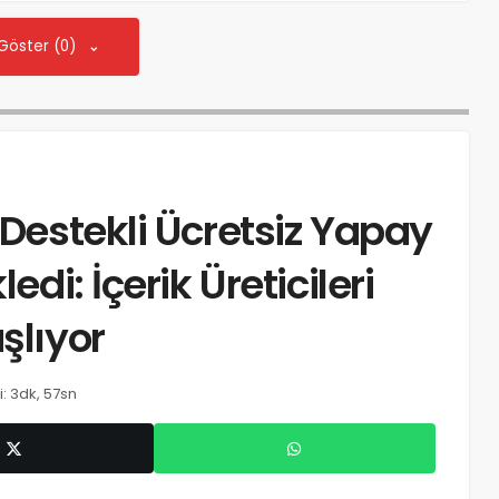
 Göster (0)
 Destekli Ücretsiz Yapay
edi: İçerik Üreticileri
şlıyor
: 3dk, 57sn