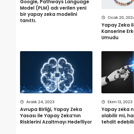
Google, Pathways Language
Model (PLM) adı verilen yeni
bir yapay zeka modelini
Ocak 20, 202
tanıttı.
Yapay Zeka i
Kanserine Er
Umudu
Aralık 24, 2023
Ekim 13, 2023
Avrupa Birliği, Yapay Zeka
Yapay zeka ned
Yasası ile Yapay Zeka’nın
olabilir mi, h
Risklerini Azaltmayı Hedefliyor
tehdit edebili