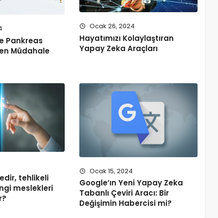
Ocak 26, 2024
4
Hayatımızı Kolaylaştıran
le Pankreas
Yapay Zeka Araçları
ken Müdahale
Ocak 15, 2024
ir, tehlikeli
Google’ın Yeni Yapay Zeka
angi meslekleri
Tabanlı Çeviri Aracı: Bir
r?
Değişimin Habercisi mi?