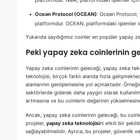
platformdur. NMR, platformdaki işlemler için 
Ocean Protocol (OCEAN)
: Ocean Protocol, v
platformdur. OCEAN, platformdaki işlemler iç
Yukarıda saydığımız coinler en popüler yapay zek
Peki
yapay zeka coinleri
nin ge
Yapay zeka coinlerinin geleceği, yapay zeka tekn
teknolojisi, birçok farklı alanda hızla gelişmekt
alanlarının genişlemesine yol açmaktadır. Örneğin
sektörlerde giderek daha yaygın olarak kullanılm
artmasına ve bu coinlerin değerinin yükselmesine
Ancak, yapay zeka coinlerinin geleceği, bu coinle
projeler,
yapay zeka teknolojisi
ni etkili bir şeki
sağlayabilmelidir. Ayrıca, bu projeler, güvenlik ve