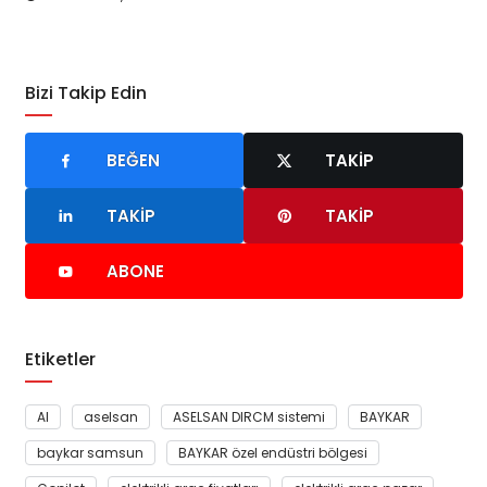
Bizi Takip Edin
BEĞEN
TAKIP
TAKIP
TAKIP
ABONE
Etiketler
AI
aselsan
ASELSAN DIRCM sistemi
BAYKAR
baykar samsun
BAYKAR özel endüstri bölgesi