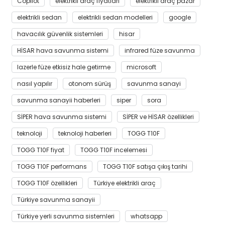
Copilot
elektrikli araç fiyatları
elektrikli araç pazar
elektrikli sedan
elektrikli sedan modelleri
google
havacılık güvenlik sistemleri
hisar
HİSAR hava savunma sistemi
infrared füze savunma
lazerle füze etkisiz hale getirme
microsoft
nasıl yapılır
otonom sürüş
savunma sanayi
savunma sanayii haberleri
siper
sora
SİPER hava savunma sistemi
SİPER ve HİSAR özellikleri
teknoloji
teknoloji haberleri
TOGG T10F
TOGG T10F fiyat
TOGG T10F incelemesi
TOGG T10F performans
TOGG T10F satışa çıkış tarihi
TOGG T10F özellikleri
Türkiye elektrikli araç
Türkiye savunma sanayii
Türkiye yerli savunma sistemleri
whatsapp