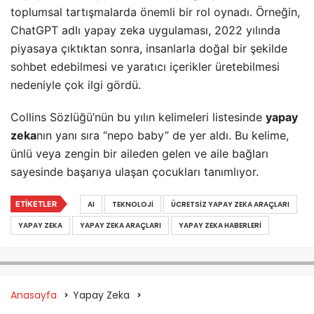
toplumsal tartışmalarda önemli bir rol oynadı. Örneğin,
ChatGPT adlı yapay zeka uygulaması, 2022 yılında
piyasaya çıktıktan sonra, insanlarla doğal bir şekilde
sohbet edebilmesi ve yaratıcı içerikler üretebilmesi
nedeniyle çok ilgi gördü.
Collins Sözlüğü’nün bu yılın kelimeleri listesinde
yapay
zeka
nın yanı sıra “nepo baby” de yer aldı. Bu kelime,
ünlü veya zengin bir aileden gelen ve aile bağları
sayesinde başarıya ulaşan çocukları tanımlıyor.
ETIKETLER
AI
TEKNOLOJI
ÜCRETSIZ YAPAY ZEKA ARAÇLARI
YAPAY ZEKA
YAPAY ZEKA ARAÇLARI
YAPAY ZEKA HABERLERI
Anasayfa
Yapay Zeka