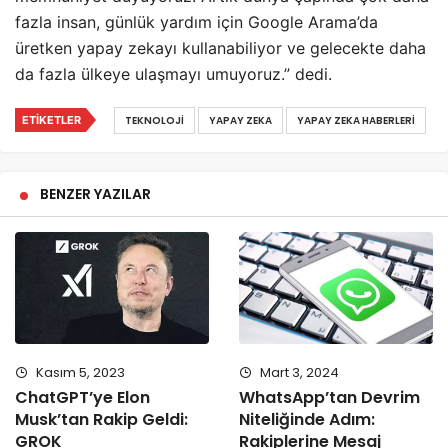
fazla insan, günlük yardım için Google Arama’da
üretken yapay zekayı kullanabiliyor ve gelecekte daha
da fazla ülkeye ulaşmayı umuyoruz.” dedi.
ETIKETLER
TEKNOLOJI
YAPAY ZEKA
YAPAY ZEKA HABERLERI
BENZER YAZILAR
Kasım 5, 2023
Mart 3, 2024
ChatGPT’ye Elon
WhatsApp’tan Devrim
Musk’tan Rakip Geldi:
Niteliğinde Adım:
GROK
Rakiplerine Mesaj