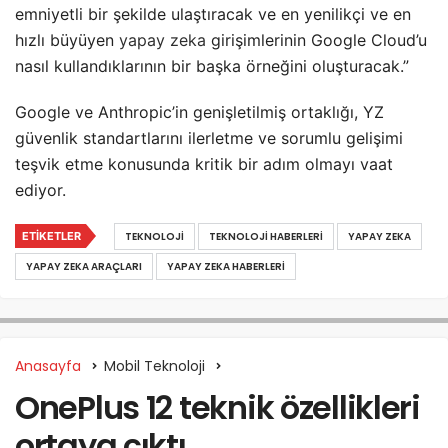
emniyetli bir şekilde ulaştıracak ve en yenilikçi ve en
hızlı büyüyen
yapay zeka
girişimlerinin Google Cloud’u
nasıl kullandıklarının bir başka örneğini oluşturacak.”
Google ve Anthropic’in genişletilmiş ortaklığı, YZ
güvenlik standartlarını ilerletme ve sorumlu gelişimi
teşvik etme konusunda kritik bir adım olmayı vaat
ediyor.
ETIKETLER
TEKNOLOJI
TEKNOLOJI HABERLERI
YAPAY ZEKA
YAPAY ZEKA ARAÇLARI
YAPAY ZEKA HABERLERI
Anasayfa
Mobil Teknoloji
OnePlus 12 teknik özellikleri
ortaya çıktı