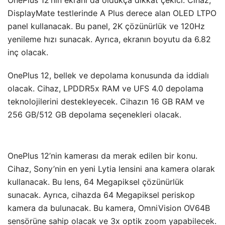
OnePlus 12’nin ekranı da oldukça dikkat çekici. Cihaz,
DisplayMate testlerinde A Plus derece alan OLED LTPO
panel kullanacak. Bu panel, 2K çözünürlük ve 120Hz
yenileme hızı sunacak. Ayrıca, ekranın boyutu da 6.82
inç olacak.
OnePlus 12, bellek ve depolama konusunda da iddialı
olacak. Cihaz, LPDDR5x RAM ve UFS 4.0 depolama
teknolojilerini destekleyecek. Cihazın 16 GB RAM ve
256 GB/512 GB depolama seçenekleri olacak.
OnePlus 12’nin kamerası da merak edilen bir konu.
Cihaz, Sony’nin en yeni Lytia lensini ana kamera olarak
kullanacak. Bu lens, 64 Megapiksel çözünürlük
sunacak. Ayrıca, cihazda 64 Megapiksel periskop
kamera da bulunacak. Bu kamera, OmniVision OV64B
sensörüne sahip olacak ve 3x optik zoom yapabilecek.