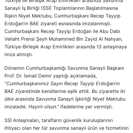
Türkiye ile Birleşik Arap Emirlikleri arasında Savunma
Sanayii İş Birliği (SSİ) Toplantılarının Başlatılmasına
İlişkin Niyet Mektubu, Cumhurbaşkanı Recep Tayyip
Erdoğan’ın BAE ziyareti esnasında imzalanmıştı.
Cumhurbaşkanı Recep Tayyip Erdoğan ile Abu Dabi
Veliaht Prensi Şeyh Muhammed Bin Zayid Al Nahyan,
Türkiye-Birleşik Arap Emirlikleri arasında 13 anlaşmaya
imza atmıştı.
Dönemin Cumhurbaşkanlığı Savunma Sanayii Başkanı
Prof. Dr. İsmail Demir yaptığı açıklamada,
“
Cumhurbaşkanımız Sayın Recep Tayyip Erdoğan’ın
BAE ziyaretinde kendilerine eşlik ettik. Bu ziyarette iki
ülke arasında Savunma Sanayii İşbirliği Niyet Mektubu
imzaladık. Hayırlı olsun.”
ifadelerine yer vermişti.
SSİ Anlaşmaları, tarafların güvenlik kuruluşlarının
ihtiyacı olan her tür savunma sanayii ürün ve hizmetinin