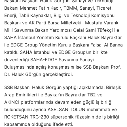
Başkanı Başkanı Haluk Görgün, Sanayi ve Teknoloji
Bakanı Mehmet Fatih Kacır, TBMM, Sanayi, Ticaret,
Enerji, Tabii Kaynaklar, Bilgi ve Teknoloji Komisyonu
Başkanı ve AK Parti Bursa Milletvekili Mustafa Varank,
Milli Savunma Bakan Yardımcısı Celal Sami Tüfekçi ile
SAHA İstanbul Yönetim Kurulu Başkanı Haluk Bayraktar
ile EDGE Group Yönetim Kurulu Başkanı Faisal Al Banna
katıldı. SAHA İstanbul ve EDGE Group’un birlikte
düzenlediği SAHA-EDGE Savunma Sanayi
Buluşması’nda açılış konuşmasını ise SSB Başkanı Prof.
Dr. Haluk Görgün gerçekleştirdi.
SSB Başkanı Haluk Görgün yaptığı açıklamada, Birleşik
Arap Emirlikleri ile Baykar’ın Bayraktar TB2 ve
AKINCI platformlarında devam eden güçlü iş birliği
bulunduğunu ayrıca ASELSAN TOLUN mühimmatı ve
ROKETSAN TRG-230 süpersonik füzesinin de iş birliği
kapsamında olduğunu ifade etti.