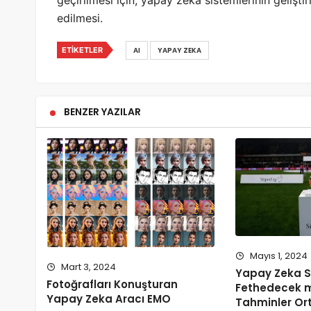
geçirilmesi için, yapay zeka sistemlerinin geliş
edilmesi.
ETIKETLER
AI
YAPAY ZEKA
BENZER YAZILAR
Mayıs 1, 2024
Mart 3, 2024
Yapay Zeka Sü
Fotoğrafları Konuşturan
Fethedecek mi
Yapay Zeka Aracı EMO
Tahminler Ort