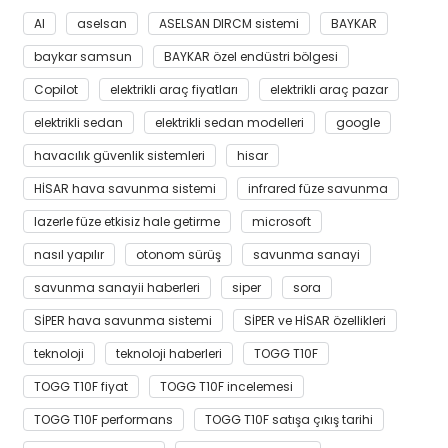
AI
aselsan
ASELSAN DIRCM sistemi
BAYKAR
baykar samsun
BAYKAR özel endüstri bölgesi
Copilot
elektrikli araç fiyatları
elektrikli araç pazar
elektrikli sedan
elektrikli sedan modelleri
google
havacılık güvenlik sistemleri
hisar
HİSAR hava savunma sistemi
infrared füze savunma
lazerle füze etkisiz hale getirme
microsoft
nasıl yapılır
otonom sürüş
savunma sanayi
savunma sanayii haberleri
siper
sora
SİPER hava savunma sistemi
SİPER ve HİSAR özellikleri
teknoloji
teknoloji haberleri
TOGG T10F
TOGG T10F fiyat
TOGG T10F incelemesi
TOGG T10F performans
TOGG T10F satışa çıkış tarihi