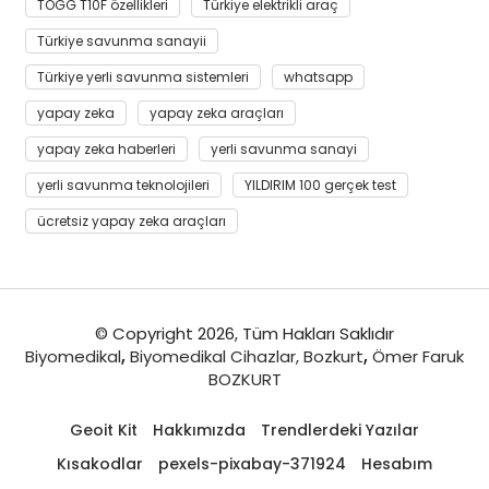
TOGG T10F özellikleri
Türkiye elektrikli araç
Türkiye savunma sanayii
Türkiye yerli savunma sistemleri
whatsapp
yapay zeka
yapay zeka araçları
yapay zeka haberleri
yerli savunma sanayi
yerli savunma teknolojileri
YILDIRIM 100 gerçek test
ücretsiz yapay zeka araçları
© Copyright 2026, Tüm Hakları Saklıdır
Biyomedikal
,
Biyomedikal Cihazlar,
Bozkurt
,
Ömer Faruk
BOZKURT
Geoit Kit
Hakkımızda
Trendlerdeki Yazılar
Kısakodlar
pexels-pixabay-371924
Hesabım