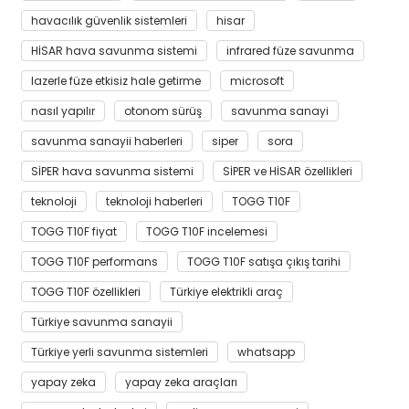
havacılık güvenlik sistemleri
hisar
HİSAR hava savunma sistemi
infrared füze savunma
lazerle füze etkisiz hale getirme
microsoft
nasıl yapılır
otonom sürüş
savunma sanayi
savunma sanayii haberleri
siper
sora
SİPER hava savunma sistemi
SİPER ve HİSAR özellikleri
teknoloji
teknoloji haberleri
TOGG T10F
TOGG T10F fiyat
TOGG T10F incelemesi
TOGG T10F performans
TOGG T10F satışa çıkış tarihi
TOGG T10F özellikleri
Türkiye elektrikli araç
Türkiye savunma sanayii
Türkiye yerli savunma sistemleri
whatsapp
yapay zeka
yapay zeka araçları